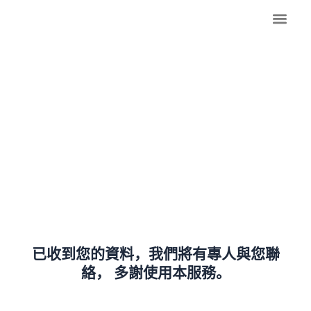
跳
至
内
認識麥堅時
門診復康服務
家居及到診服務
培訓及教育服務
職位空缺
聯絡我們
容
已收到您的資料，我們將有專人與您聯
絡， 多謝使用本服務。